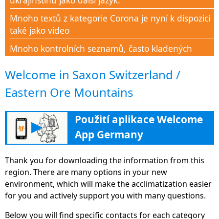
ukrajinštinu jako další jazyk.
Mnoho textů z kategorie Corona je nyní k dispozici
také jako video
Mnoho kontrolních seznamů, často kladených
otázek a dokumentů dostupných v části Corona
Welcome in Saxon Switzerland /
Help
Eastern Ore Mountains
Nová kategorie Corona-Aid na podporu všech lidí v
této době krize znalostmi
Použití aplikace Welcome
Nová sekce "Vzdělávání" pomáhá s mnoha tipy,
▶
App Germany
adresami a informacemi v dalším vzdělávání, s
cílem najít cestu na německý trh práce
Thank you for downloading the information from this
Vítejte App Německo nyní jednoduše a široce
region. There are many options in your new
dostupné jako verze webu na
environment, which will make the acclimatization easier
deutschland.welcome-app-germany.de
for you and actively support you with many questions.
Platforma Sisters www.Familie-und-Beruf.onlinepro
Below you will find specific contacts for each category
lepší rovnováhu mezi pracovním a soukromým