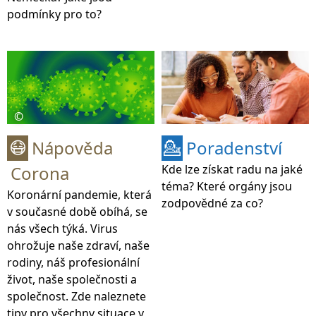
podmínky pro to?
©
Nápověda
Poradenství
😷
💁
Corona
Kde lze získat radu na jaké
téma? Které orgány jsou
Koronární pandemie, která
zodpovědné za co?
v současné době obíhá, se
nás všech týká. Virus
ohrožuje naše zdraví, naše
rodiny, náš profesionální
život, naše společnosti a
společnost. Zde naleznete
tipy pro všechny situace v