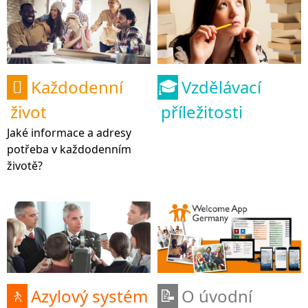
Každodenní
Vzdělávací

🎓
život
příležitosti
Jaké informace a adresy
potřeba v každodenním
životě?
Azylový systém
O úvodní
🚶
📝