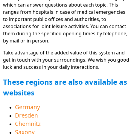
which can answer questions about each topic. This
životem, která je k dispozici ve formě bezplatných
ranges from hospitals in case of medical emergencies
aplikací, webových stránek a počítačového
to important public offices and authorities, to
softwaru
associations for joint leisure activities. You can contact
Nová sekce "Trh práce" poskytuje mnoho tipů a
them during the specified opening times by telephone,
informací, které vám pomohou začít pracovat ve
by mail or in person.
světě práce
Take advantage of the added value of this system and
Animovaná vysvětlení videa přímo v mnoha
get in touch with your surroundings. We wish you good
oblastech pomáhá s jednoduchým porozuměním a
luck and success in your daily interactions.
výukou němčiny
These regions are also available as
Nyní také k dispozici v polštině a češtině pro lepší
websites
sousedství
Oblast vzdělávacích nabídek pomáhá s úspěšným
Germany
osvojením jazyka pro lepší pochopení
Dresden
Nový region Vorpommern-Greifswald kraj
Chemnitz
dostupný ke stažení
Saxony