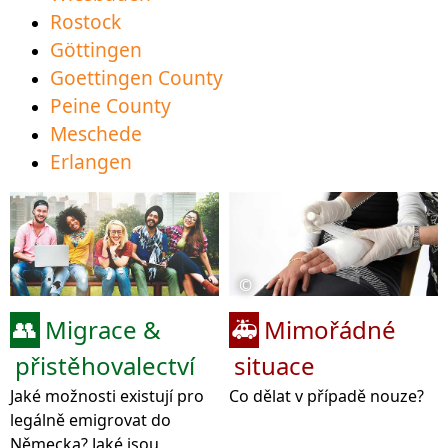
Rostock
Göttingen
Goettingen County
Peine County
Meschede
Erlangen
©
Migrace &
Mimořádné
👥
🚑
přistěhovalectví
situace
Jaké možnosti existují pro
Co dělat v případě nouze?
legálně emigrovat do
Německa? Jaké jsou