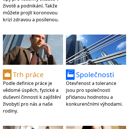
životě a podnikání. Takže
můžete projít koronovou
krizí zdravou a posílenou.
©
Trh práce
Společnosti
💼
🏭
Podle definice práce je
Otevřenost a tolerance
vědomé úspěch, fyzické a
jsou pro společnosti
duševní činnosti k zajištění
přidanou hodnotou a
živobytí pro nás a naše
konkurenčními výhodami.
rodiny.