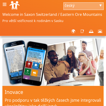
≡
český
▼
Welcome in Saxon Switzerland / Eastern Ore Mountains
Pro větší vstřícnost k rodinám v Sasku
🌍
📑
🌅
🌇
Inovace
Pro podporu v tak těžkých časech jsme integrovali