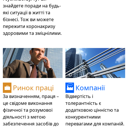
знайдете поради на будь-
які ситуації в житті та
бізнесі. Тож ви можете
пережити коронакризу
здоровими та зміцнілими.
©
Ринок праці
Компанії
💼
🏭
За визначенням, праця –
Відвертість і
це свідоме виконання
толерантність є
фізичної та розумової
додатковою цінністю та
діяльності з метою
конкурентними
забезпечення засобів до
перевагами для компаній.