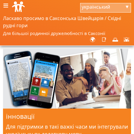
≡
український
▼
Ласкаво просимо в Саксонська Швейцарія / Східні
рудні гори
Для більшої родинної дружелюбності в Саксонії
🌍
📑
🌅
🌇
інновації
Для підтримки в такі важкі часи ми інтегрували