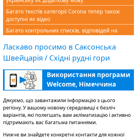
українську як додаткову мову.
Багато текстів категорії Corona тепер також
доступні як відео
Багато контрольних списків, відповідей на
поширені запитання та документів доступні в
Ласкаво просимо в Саксонська
розділі Corona Help
Швейцарія / Східні рудні гори
Нова категорія Corona-Aid, щоб підтримати всіх
людей у цей кризовий час знаннями
Використання програми
Новий розділ «Освіта» допомагає багатьма
▶
Welcome, Німеччина
порадами, адресами та інформацією в
подальшому навчанні, щоб знайти свій шлях на
німецький ринок праці
Дякуємо, що завантажили інформацію з цього
регіону. У вашому новому середовищі є безліч
Додаток Welcome в Німеччині тепер просто та
варіантів, які полегшать вам акліматизацію і активно
широко доступний у вигляді веб-версії на
підтримають вас багатьма питаннями.
deutschland.welcome-app-germany.de
Нижче ви знайдете конкретні контакти для кожної
Платформа Sisters www.Familie-und-Beruf.online