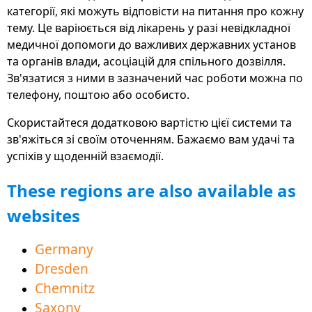
категорії, які можуть відповісти на питання про кожну
для кращого балансу між роботою та особистим
тему. Це варіюється від лікарень у разі невідкладної
життям, доступна у вигляді безкоштовних
медичної допомоги до важливих державних установ
програм, веб-сайтів і програмного
та органів влади, асоціацій для спільного дозвілля.
забезпечення для ПК
Зв'язатися з ними в зазначений час роботи можна по
У новому розділі «Ринок праці» подано багато
телефону, поштою або особисто.
порад та інформації, які допоможуть вам почати
Скористайтеся додатковою вартістю цієї системи та
роботу в світі
зв'яжіться зі своїм оточенням. Бажаємо вам удачі та
Анімовані пояснювальні відео безпосередньо в
успіхів у щоденній взаємодії.
багатьох областях допомагають легко зрозуміти
These regions are also available as
й вивчити німецьку мову
websites
Тепер доступний також польською та чеською
мовами для кращого сусідства
Germany
Сфера освітніх пропозицій допомагає успішно
Dresden
опанувати мову для кращого розуміння
Chemnitz
Новий регіон Передня Померанія-Грайфвальд
Saxony