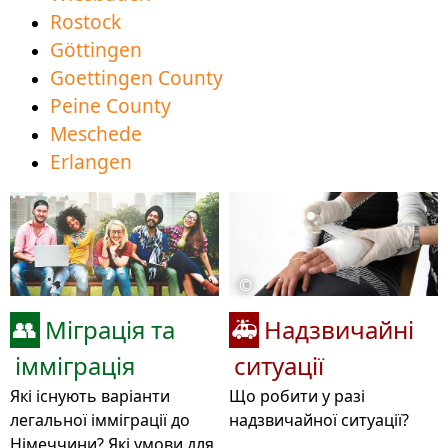
Rostock
Göttingen
Goettingen County
Peine County
Meschede
Erlangen
©
Міграція та
Надзвичайні
👥
🚑
імміграція
ситуації
Які існують варіанти
Що робити у разі
легальної імміграції до
надзвичайної ситуації?
Німеччини? Які умови для