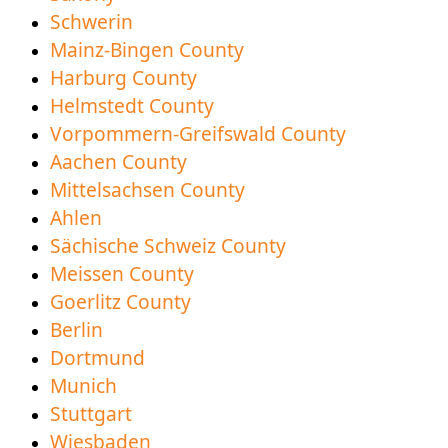
доступний для завантаження
Schwerin
Mainz-Bingen County
Harburg County
Helmstedt County
Vorpommern-Greifswald County
Aachen County
Mittelsachsen County
Ahlen
Sächische Schweiz County
Meissen County
Goerlitz County
Berlin
Dortmund
Munich
Stuttgart
Wiesbaden